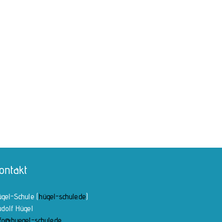
ontakt
gel-Schule (
hügel-schule.de
)
dolf Hügel
fo@huegel-schule.de