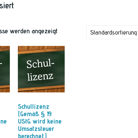
siert
isse werden angezeigt
Schullizenz
(Gemäß § 19
ine
UStG wird keine
Umsatzsteuer
berechnet.)