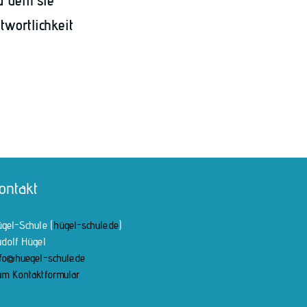
u dem sie
twortlichkeit
ontakt
gel-Schule (
hügel-schule.de
)
dolf Hügel
fo@huegel-schule.de
m Kontaktformular