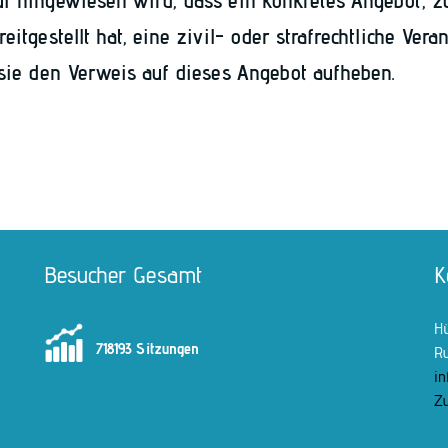
f hingewiesen wird, dass ein konkretes Angebot, z
eitgestellt hat, eine zivil- oder strafrechtliche Veran
 sie den Verweis auf dieses Angebot aufheben.
Besucher Gesamt
K
Hü
718193 Sitzungen
Ru
in
Zu