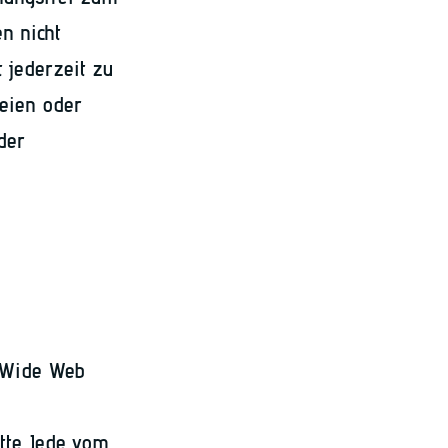
en nicht
t jederzeit zu
teien oder
der
d Wide Web
tte. Jede vom