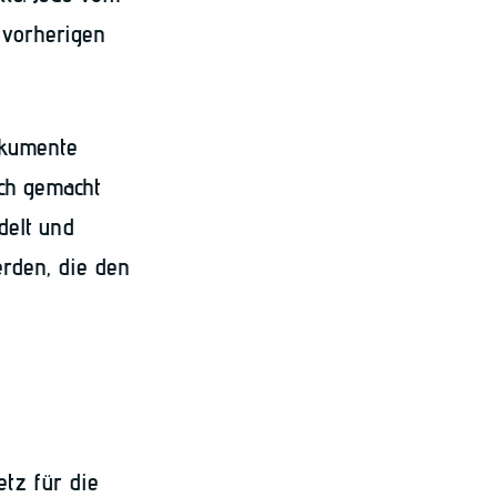
 vorherigen
okumente
ich gemacht
delt und
erden, die den
etz für die