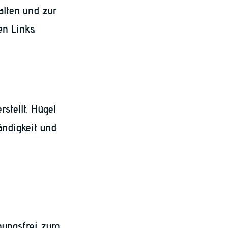
alten und zur
n Links.
stellt. Hügel
ändigkeit und
hungsfrei zum