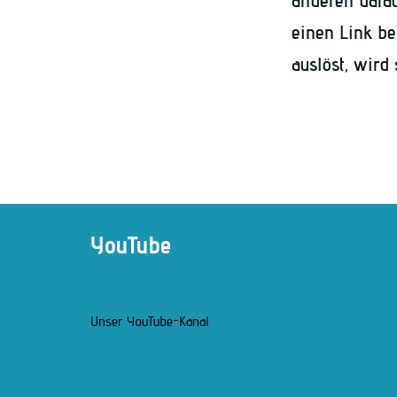
anderen darau
einen Link ber
auslöst, wird
YouTube
Unser YouTube-Kanal