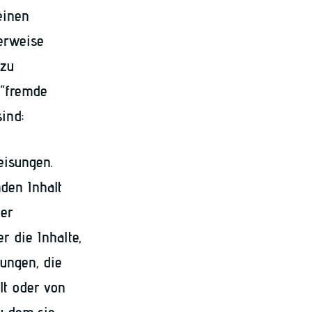
einen
verweise
 zu
 “fremde
ind:
eisungen.
den Inhalt
der
r die Inhalte,
rungen, die
lt oder von